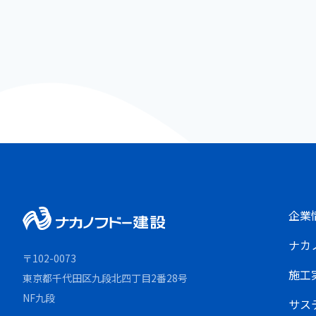
企業
ナカ
〒102-0073
施工
東京都千代田区九段北四丁目2番28号
NF九段
サス